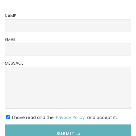
Kontakti
NAME
Privātuma politika un autortiesības
EMAIL
MESSAGE
I have read and the
Privacy Policy
and accept it.
SUBMIT