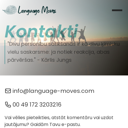
Kontakti
Sākums
Par mani
"Divu personību satikšanās ir kā divu ķīmisku
vielu saskarsme: ja notiek reakcija, abas
Apmācība
pārvēršas." - Kārlis Jungs
Koučings
Moves
info@language-moves.com
Blogs
00 49 172 3203216
Literatūra
Vai vēlies pieteikties, atstāt komentāru vai uzdot
jautājumu? Gaidām Tavu e-pastu.